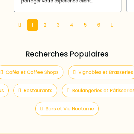
partager votre expérience client...
1
2
3
4
5
6
Recherches Populaires
Cafés et Coffee Shops
Vignobles et Brasseries
ks
Restaurants
Boulangeries et Pâtisserie
Bars et Vie Nocturne