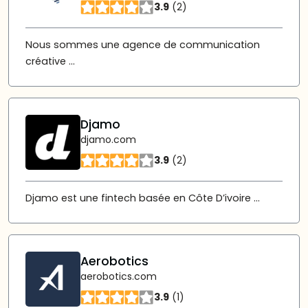
3.9
(2)
Nous sommes une agence de communication
créative ...
Djamo
djamo.com
3.9
(2)
Djamo est une fintech basée en Côte D’ivoire ...
Aerobotics
aerobotics.com
3.9
(1)