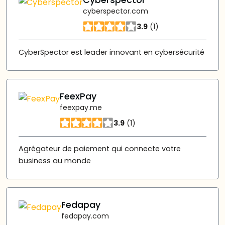
Cyberspector
cyberspector.com
3.9
(1)
CyberSpector est leader innovant en cybersécurité
FeexPay
feexpay.me
3.9
(1)
Agrégateur de paiement qui connecte votre
business au monde
Fedapay
fedapay.com