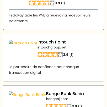
3.9
(1)
FedaPay aide les PME à recevoir à recevoir leurs
paiements
Intouch Point
intouchgroup.net
3.9
(1)
Le partenaire de confiance pour chaque
transaction digital
Bange Bank Bénin
bangebj.com
3.9
(1)