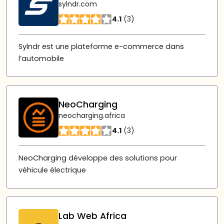
sylndr.com
4.1
(3)
Sylndr est une plateforme e-commerce dans
l’automobile
NeoCharging
neocharging.africa
4.1
(3)
NeoCharging développe des solutions pour
véhicule électrique
Lab Web Africa