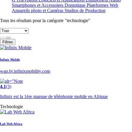
Smartphones et Accessoires
Domotique
Plateformes Web
Appareils photo et Caméras
Studios de Production
Tous les résultats pour la catégorie "technologie"
Filtres
Infinix Mobile
wap.bj.infinixmobility.com
4.1
(3)
Infinix est la 1ère marque de téléphonie mobile en Afrique
Technologie
Lab Web Africa